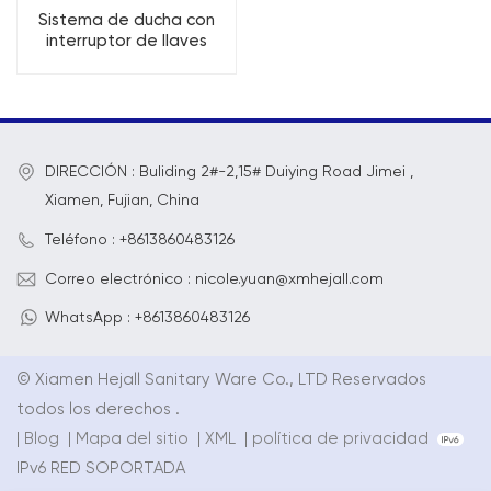
Sistema de ducha con
interruptor de llaves
redondas de latón para
baño de 4 funciones
DIRECCIÓN : Buliding 2#-2,15# Duiying Road Jimei ,
Xiamen, Fujian, China
Teléfono : +8613860483126
Correo electrónico : nicole.yuan@xmhejall.com
WhatsApp : +8613860483126
© Xiamen Hejall Sanitary Ware Co., LTD Reservados
todos los derechos .
|
Blog
|
Mapa del sitio
|
XML
|
política de privacidad
IPv6 RED SOPORTADA