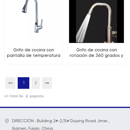
Grifo de cocina con
Grifo de cocina con
pantalla de temperatura
rotación de 360 grados y
hidroeléctrica de 3
pico alto de 2 funciones
funciones
1
2
Un Total De
2
Paginas
DIRECCIÓN : Buliding 2#-2,15# Duiying Road Jimei ,
Xiamen, Fujian, China