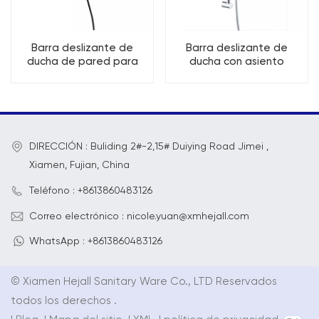
Barra deslizante de
Barra deslizante de
ducha de pared para
ducha con asiento
baño de acero inoxidable
redondo de acero
inoxidable
DIRECCIÓN : Buliding 2#-2,15# Duiying Road Jimei ,
Xiamen, Fujian, China
Teléfono : +8613860483126
Correo electrónico : nicole.yuan@xmhejall.com
WhatsApp : +8613860483126
© Xiamen Hejall Sanitary Ware Co., LTD Reservados
todos los derechos .