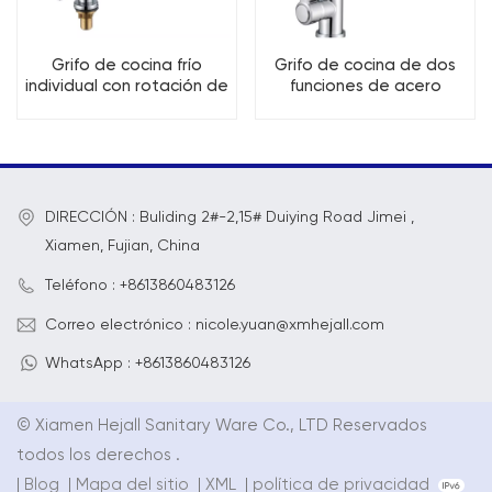
Grifo de cocina frío
Grifo de cocina de dos
individual con rotación de
funciones de acero
360 grados
inoxidable con caño
flexible
DIRECCIÓN : Buliding 2#-2,15# Duiying Road Jimei ,
Xiamen, Fujian, China
Teléfono : +8613860483126
Correo electrónico : nicole.yuan@xmhejall.com
WhatsApp : +8613860483126
© Xiamen Hejall Sanitary Ware Co., LTD Reservados
todos los derechos .
|
Blog
|
Mapa del sitio
|
XML
|
política de privacidad