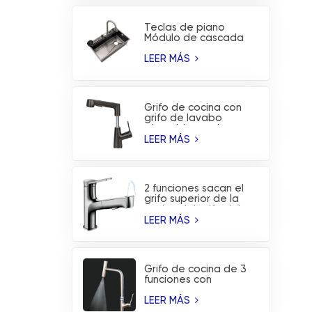
Teclas de piano
Módulo de cascada
de lluvia voladora
Fregadero de cocina
LEER MÁS
con
nanorrevestimiento
Grifo de cocina con
grifo de lavabo
ajustable en altura
extraíble con 2
LEER MÁS
funciones
2 funciones sacan el
grifo superior de la
cocina del grifo del
lavabo del lavado de
LEER MÁS
la boca
Grifo de cocina de 3
funciones con
indicador de
temperatura y
LEER MÁS
rociador de aspas en