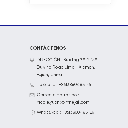
cascada
CONTÁCTENOS
DIRECCIÓN : Buliding 2#-2,15#
Duiying Road Jimei , Xiamen,
Fujian, China
Teléfono : +8613860483126
Correo electrónico :
nicole.yuan@xmhejall.com
WhatsApp : +8613860483126