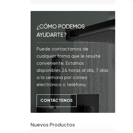
¿CÓMO PODEMOS
AYUDARTE?
Puede contactarnos de
cualquier forma que le resulte
conveniente. Estamos
disponibles 24 horas al día, 7 días
a la semana por correo
electrónico o teléfono.
CONTÁCTENOS
Nuevos Productos