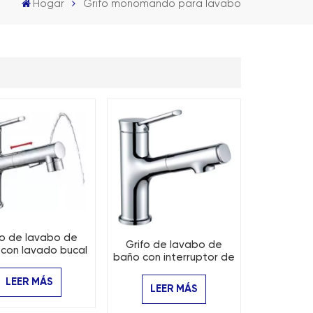
Hogar
Grifo monomando para lavabo
fo de lavabo de
Grifo de lavabo de
con lavado bucal
baño con interruptor de
ior extraíble de 2
botón extraíble de 2
funciones
LEER MÁS
funciones
LEER MÁS