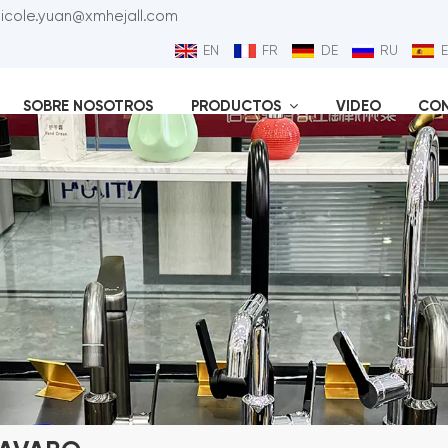
nicole.yuan@xmhejall.com
EN
FR
DE
RU
SOBRE NOSOTROS
PRODUCTOS
VIDEO
CO
Válvu