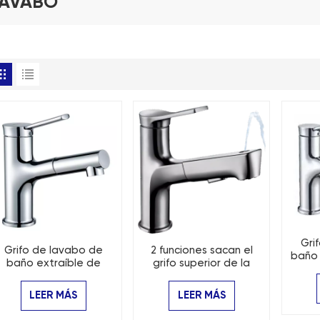
LAVABO
Gri
Grifo de lavabo de
2 funciones sacan el
baño 
baño extraíble de
grifo superior de la
super
función única
cocina del grifo del
lavabo del lavado de la
LEER MÁS
LEER MÁS
boca