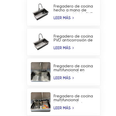
Fregadero de cocina
hecho a mano de
acero inoxidable PVD
sin revestimiento
LEER MÁS
Fregadero de cocina
PVD anticorrosión de
acero inoxidable
hecho a mano de
LEER MÁS
moda
Fregadero de cocina
multifuncional en
cascada de lluvia
voladora de acero
LEER MÁS
inoxidable cepillado
Fregadero de cocina
multifuncional
inteligente de la
estación de trabajo
LEER MÁS
de la cascada de la
lluvia del vuelo de PVD