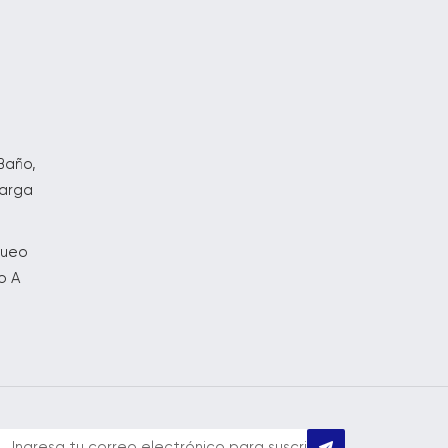
o
Baño,
carga
queo
o A