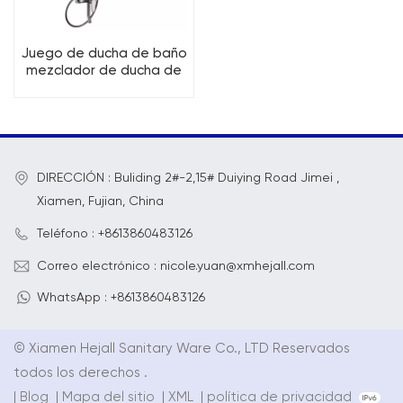
Juego de ducha de baño
mezclador de ducha de
baño de latón de 3
funciones
DIRECCIÓN : Buliding 2#-2,15# Duiying Road Jimei ,
Xiamen, Fujian, China
Teléfono : +8613860483126
Correo electrónico : nicole.yuan@xmhejall.com
WhatsApp : +8613860483126
© Xiamen Hejall Sanitary Ware Co., LTD Reservados
todos los derechos .
|
Blog
|
Mapa del sitio
|
XML
|
política de privacidad