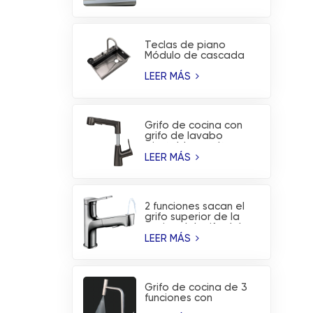
de la cascada de la
lluvia del vuelo de PVD
Teclas de piano
Módulo de cascada
de lluvia voladora
Fregadero de cocina
LEER MÁS
con
nanorrevestimiento
Grifo de cocina con
grifo de lavabo
ajustable en altura
extraíble con 2
LEER MÁS
funciones
2 funciones sacan el
grifo superior de la
cocina del grifo del
lavabo del lavado de
LEER MÁS
la boca
Grifo de cocina de 3
funciones con
indicador de