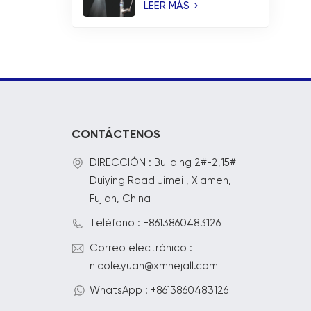
temperatura y
LEER MÁS
rociador de aspas en
cascada
CONTÁCTENOS
DIRECCIÓN : Buliding 2#-2,15#
Duiying Road Jimei , Xiamen,
Fujian, China
Teléfono : +8613860483126
Correo electrónico :
nicole.yuan@xmhejall.com
WhatsApp : +8613860483126