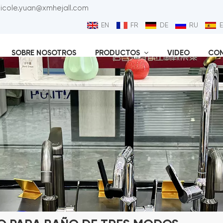
nicole.yuan@xmhejall.com
EN
FR
DE
RU
SOBRE NOSOTROS
PRODUCTOS
VIDEO
CO
Válvu