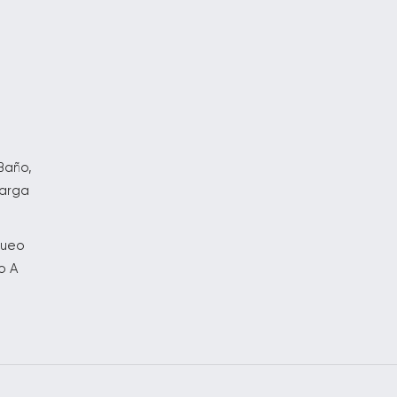
s
o
Baño,
carga
queo
o A