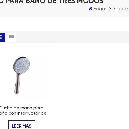
O PARA BAÑO DE TRES MODOS
Hogar
Cabeza
Ducha de mano para
año con interruptor de
rotación de placa
frontal de 3 funciones
LEER MÁS