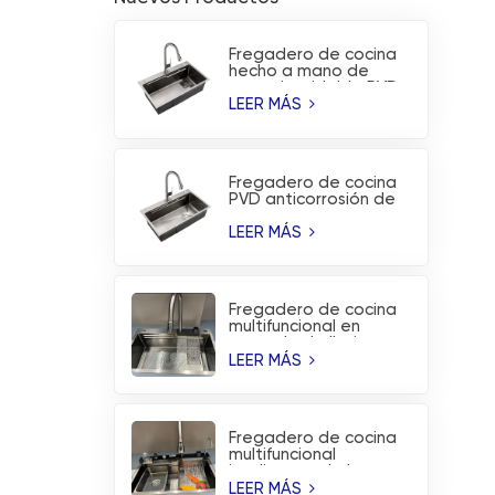
Fregadero de cocina
hecho a mano de
acero inoxidable PVD
sin revestimiento
LEER MÁS
Fregadero de cocina
PVD anticorrosión de
acero inoxidable
hecho a mano de
LEER MÁS
moda
Fregadero de cocina
multifuncional en
cascada de lluvia
voladora de acero
LEER MÁS
inoxidable cepillado
Fregadero de cocina
multifuncional
inteligente de la
estación de trabajo
LEER MÁS