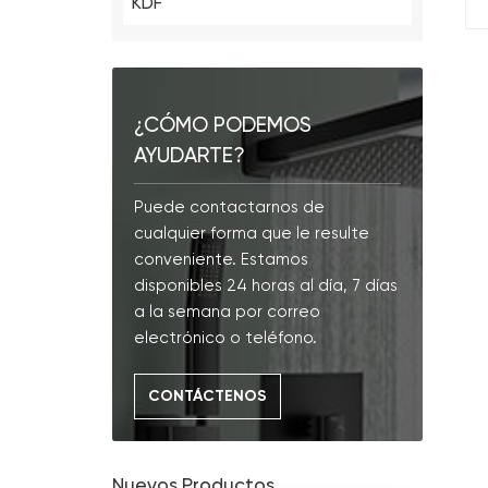
KDF
¿CÓMO PODEMOS
AYUDARTE?
Puede contactarnos de
cualquier forma que le resulte
conveniente. Estamos
disponibles 24 horas al día, 7 días
a la semana por correo
electrónico o teléfono.
CONTÁCTENOS
Nuevos Productos