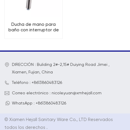
Ducha de mano para
baño con interruptor de
rotación de placa frontal
de 3 funciones
DIRECCIÓN : Buliding 2#-2,15# Duiying Road Jimei ,
Xiamen, Fujian, China
Teléfono : +8613860483126
Correo electrónico : nicole.yuan@xmhejall.com
WhatsApp : +8613860483126
© Xiamen Hejall Sanitary Ware Co., LTD Reservados
todos los derechos .