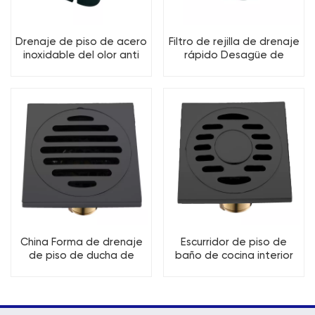
Drenaje de piso de acero
Filtro de rejilla de drenaje
inoxidable del olor anti
rápido Desagüe de
SUS201 del cuarto de
ducha cuadrado antiolor
baño
de acero inoxidable
China Forma de drenaje
Escurridor de piso de
de piso de ducha de
baño de cocina interior
acero inoxidable al por
de acero inoxidable
mayor Fabricantes