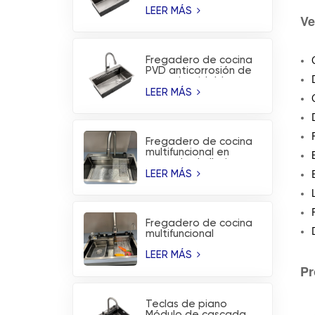
acero inoxidable PVD
sin revestimiento
LEER MÁS
Ve
Fregadero de cocina
PVD anticorrosión de
acero inoxidable
hecho a mano de
LEER MÁS
moda
Fregadero de cocina
multifuncional en
cascada de lluvia
voladora de acero
LEER MÁS
inoxidable cepillado
Fregadero de cocina
multifuncional
inteligente de la
estación de trabajo
LEER MÁS
de la cascada de la
Pr
lluvia del vuelo de PVD
Teclas de piano
Módulo de cascada