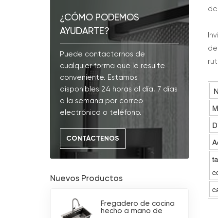
de
¿CÓMO PODEMOS
AYUDARTE?
In
de
Puede contactarnos de
ru
cualquier forma que le resulte
conveniente. Estamos
N
disponibles 24 horas al día, 7 días
a la semana por correo
M
electrónico o teléfono.
D
CONTÁCTENOS
A
t
c
Nuevos Productos
c
Fregadero de cocina
hecho a mano de