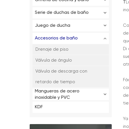
T
L
in
Serie de duchas de baño
Co
Juego de ducha
de
Accesorios de baño
qu
Di
Drenaje de piso
su
Válvula de ángulo
at
Válvula de descarga con
Fá
retardo de tiempo
co
Mangueras de acero
de
inoxidable y PVC
ti
KDF
Ya
in