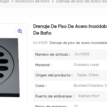
Hogar
Accesorios de baño
Drenaje de piso de acero ino
Drenaje De Piso De Acero Inoxidab
De Baño
HJ-F005
Drenaje de piso de acero inoxidable
HJ-F005
Número de artículo :
Stainless steel
Material :
Fujian, China
Origen del producto :
Brushed Stainless 
Color :
Xiamen Port
Puerto de embarque :
25
Plazo de entrega :