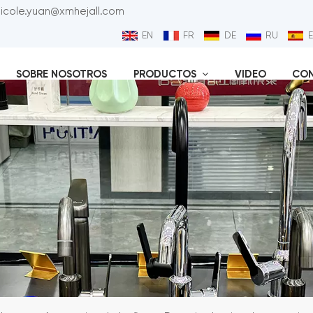
nicole.yuan@xmhejall.com
EN
FR
DE
RU
SOBRE NOSOTROS
PRODUCTOS
VIDEO
CO
Válvu