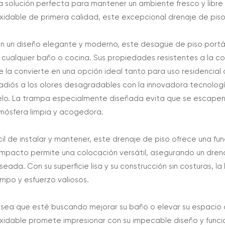
a solución perfecta para mantener un ambiente fresco y libre
oxidable de primera calidad, este excepcional drenaje de pis
n un diseño elegante y moderno, este desagüe de piso portá
 cualquier baño o cocina. Sus propiedades resistentes a la co
e la convierte en una opción ideal tanto para uso residencial
 adiós a los olores desagradables con la innovadora tecnolog
elo. La trampa especialmente diseñada evita que se escapen
mósfera limpia y acogedora.
cil de instalar y mantener, este drenaje de piso ofrece una fu
mpacto permite una colocación versátil, asegurando un drena
seada. Con su superficie lisa y su construcción sin costuras, la
empo y esfuerzo valiosos.
 sea que esté buscando mejorar su baño o elevar su espacio 
oxidable promete impresionar con su impecable diseño y func