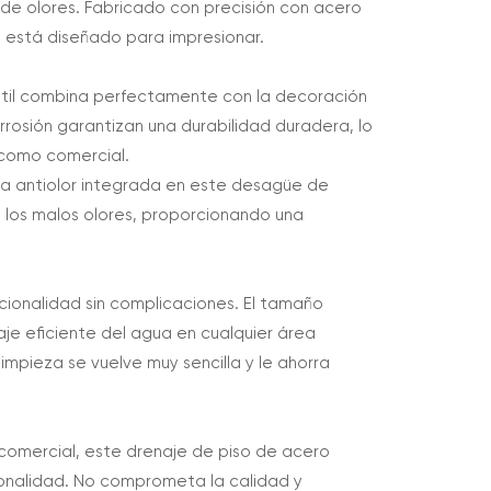
 de olores. Fabricado con precisión con acero
o está diseñado para impresionar.
til combina perfectamente con la decoración
rrosión garantizan una durabilidad duradera, lo
 como comercial.
ía antiolor integrada en este desagüe de
 los malos olores, proporcionando una
ncionalidad sin complicaciones. El tamaño
je eficiente del agua en cualquier área
 limpieza se vuelve muy sencilla y le ahorra
comercial, este drenaje de piso de acero
ionalidad. No comprometa la calidad y