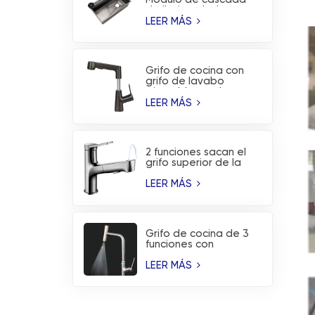
de lluvia voladora
Fregadero de cocina
LEER MÁS
con
nanorrevestimiento
Grifo de cocina con
grifo de lavabo
ajustable en altura
extraíble con 2
LEER MÁS
funciones
2 funciones sacan el
grifo superior de la
cocina del grifo del
lavabo del lavado de
LEER MÁS
la boca
Grifo de cocina de 3
funciones con
indicador de
temperatura y
LEER MÁS
rociador de aspas en
cascada