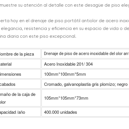
muestre su atención al detalle con este desagüe de piso eleg
vierta hoy en el drenaje de piso portátil antiolor de acero in
 elegancia, resistencia y eficiencia en su espacio de vida o d
tina diaria con este piso excepcional.
ombre de la pieza
Drenaje de piso de acero inoxidable del olor a
aterial
Acero Inoxidable 201/ 304
imensiones
100mm*100mm*5mm
cabados
Cromado, galvanoplastia gris plomizo; negro
amaño de la caja de
105mm*105mm*73mm
olor
apacidad /año
400.000 unidades