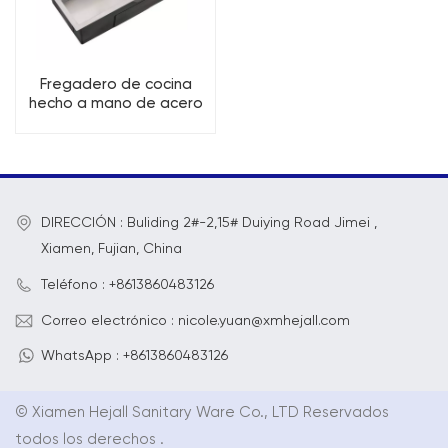
Fregadero de cocina
hecho a mano de acero
inoxidable PVD sin
revestimiento
DIRECCIÓN : Buliding 2#-2,15# Duiying Road Jimei ,
Xiamen, Fujian, China
Teléfono : +8613860483126
Correo electrónico : nicole.yuan@xmhejall.com
WhatsApp : +8613860483126
© Xiamen Hejall Sanitary Ware Co., LTD Reservados
todos los derechos .