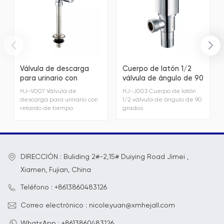
Válvula de descarga
Cuerpo de latón 1/2
para urinario con
válvula de ángulo de 90
retardo de tiempo
grados
HJ-V007 Válvula de
HJ-J003 Cuerpo de latón
ajustable de acero
descarga para urinario con
1/2 válvula de ángulo de 90
inoxidable
retardo de tiempo
grados
ajustable de acero
inoxidable
DIRECCIÓN : Buliding 2#-2,15# Duiying Road Jimei ,
Xiamen, Fujian, China
Teléfono : +8613860483126
Correo electrónico : nicole.yuan@xmhejall.com
WhatsApp : +8613860483126