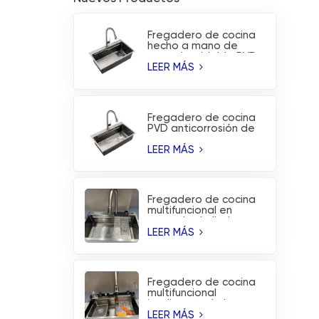
Fregadero de cocina
hecho a mano de
acero inoxidable PVD
sin revestimiento
LEER MÁS
Fregadero de cocina
PVD anticorrosión de
acero inoxidable
hecho a mano de
LEER MÁS
moda
Fregadero de cocina
multifuncional en
cascada de lluvia
voladora de acero
LEER MÁS
inoxidable cepillado
Fregadero de cocina
multifuncional
inteligente de la
estación de trabajo
LEER MÁS