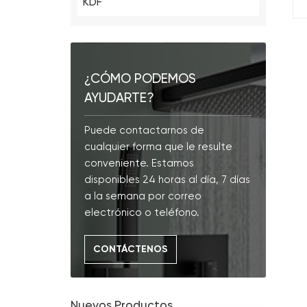
KDF
¿CÓMO PODEMOS
AYUDARTE?
Puede contactarnos de
cualquier forma que le resulte
conveniente. Estamos
disponibles 24 horas al día, 7 días
a la semana por correo
electrónico o teléfono.
CONTÁCTENOS
Nuevos Productos