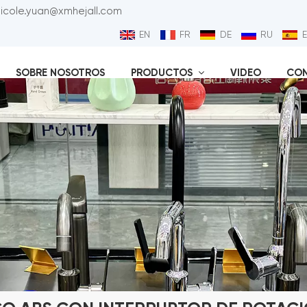
nicole.yuan@xmhejall.com
EN
FR
DE
RU
SOBRE NOSOTROS
PRODUCTOS
VIDEO
CO
Válvu