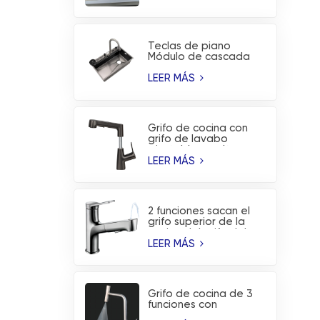
de la cascada de la
lluvia del vuelo de PVD
Teclas de piano
Módulo de cascada
de lluvia voladora
Fregadero de cocina
LEER MÁS
con
nanorrevestimiento
Grifo de cocina con
grifo de lavabo
ajustable en altura
extraíble con 2
LEER MÁS
funciones
2 funciones sacan el
grifo superior de la
cocina del grifo del
lavabo del lavado de
LEER MÁS
la boca
Grifo de cocina de 3
funciones con
indicador de