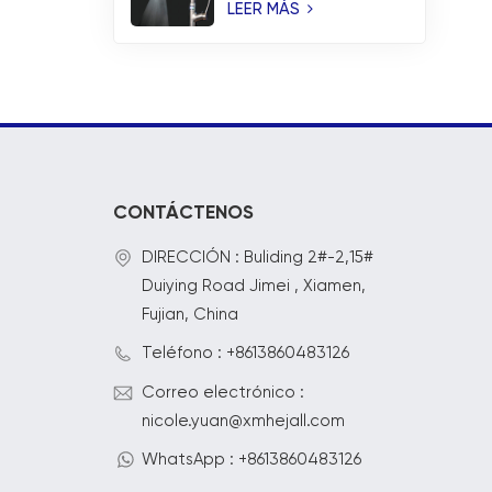
temperatura y
LEER MÁS
rociador de aspas en
cascada
CONTÁCTENOS
DIRECCIÓN : Buliding 2#-2,15#
Duiying Road Jimei , Xiamen,
Fujian, China
Teléfono : +8613860483126
Correo electrónico :
nicole.yuan@xmhejall.com
WhatsApp : +8613860483126