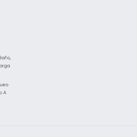
s
o
Baño,
carga
queo
o A