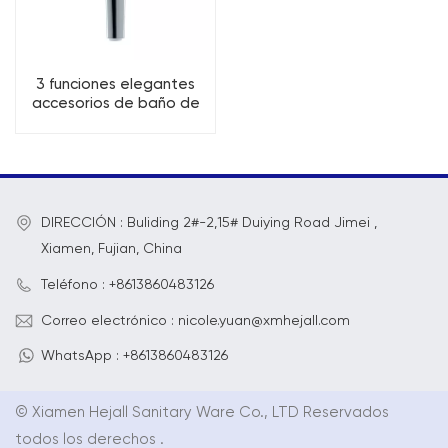
3 funciones elegantes
accesorios de baño de
masaje que se adaptan
a la ducha de mano
DIRECCIÓN : Buliding 2#-2,15# Duiying Road Jimei ,
Xiamen, Fujian, China
Teléfono : +8613860483126
Correo electrónico : nicole.yuan@xmhejall.com
WhatsApp : +8613860483126
© Xiamen Hejall Sanitary Ware Co., LTD Reservados
todos los derechos .