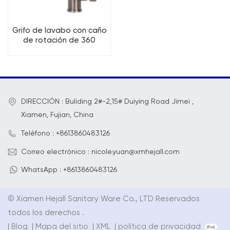
Grifo de lavabo con caño
de rotación de 360
grados de acero
inoxidable
DIRECCIÓN : Buliding 2#-2,15# Duiying Road Jimei ,
Xiamen, Fujian, China
Teléfono : +8613860483126
Correo electrónico : nicole.yuan@xmhejall.com
WhatsApp : +8613860483126
© Xiamen Hejall Sanitary Ware Co., LTD Reservados
todos los derechos .
|
Blog
|
Mapa del sitio
|
XML
|
política de privacidad