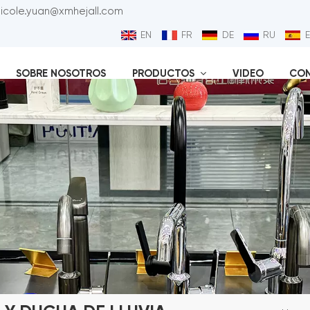
nicole.yuan@xmhejall.com
EN
FR
DE
RU
SOBRE NOSOTROS
PRODUCTOS
VIDEO
CO
Válvu