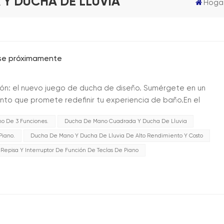
Y DUCHA DE LLUVIA
Hoga
rse próximamente
ción: el nuevo juego de ducha de diseño. Sumérgete en un
nto que promete redefinir tu experiencia de baño.En el
 encuentra la teleducha, meticulosamente diseñada para
o De 3 Funciones.
Ducha De Mano Cuadrada Y Ducha De Lluvia
Piano.
Ducha De Mano Y Ducha De Lluvia De Alto Rendimiento Y Costo
episa Y Interruptor De Función De Teclas De Piano