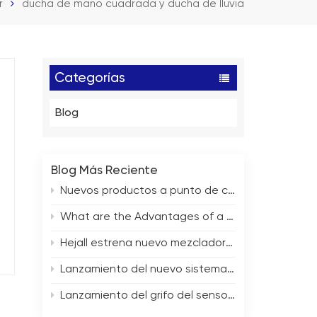
r
ducha de mano cuadrada y ducha de lluvia
Categorías
Blog
Blog Más Reciente
Nuevos productos a punto de comercializarse próximamente
What are the Advantages of a Flying Rain Waterfall Sink?
Hejall estrena nuevo mezclador termostático de ducha
Lanzamiento del nuevo sistema de ducha
Lanzamiento del grifo del sensor de la serie de nuevos productos