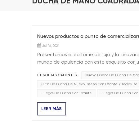
DUCHA DE MANO CUADRADA 
Nuevos productos a punto de comercializa
Jul 16, 2024
Presentamos el epítome del lujo y la innova
mundo de opulencia con este exquisito conju
corazón de este extraordinario conjunto se
ETIQUETAS CALIENTES :
Nuevo Diseño De Ducha De Man
ofrec...
Grifo De Ducha De Nuevo Diseño Con Estante Y Teclas De 
Juegos De Ducha Con Estante
Juegos De Ducha Con R
LEER MÁS