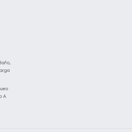
s
o
Baño,
carga
queo
o A