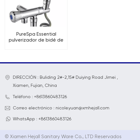
PureSpa Essential
pulverizador de bidé de
mano para inodoros,
juego de pulverizador de
bidé para baño
DIRECCIÓN : Buliding 2#-2,15# Duiying Road Jimei ,
Xiamen, Fujian, China
Teléfono : +8613860483126
Correo electrónico : nicole.yuan@xmhejall.com
WhatsApp : +8613860483126
© Xiamen Hejall Sanitary Ware Co., LTD Reservados