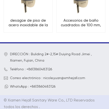
desagüe de piso de
Accesorios de baño
acero inoxidable de la
cuadrados de 100 mm,
cubierta redonda de los
cubierta redonda,
accesorios del cuarto de
desagüe de piso de
baño del cuadrado de
acero inoxidable
100m m
DIRECCIÓN : Buliding 2#-2,15# Duiying Road Jimei ,
Xiamen, Fujian, China
Teléfono : +8613860483126
Correo electrónico : nicole.yuan@xmhejall.com
WhatsApp : +8613860483126
© Xiamen Hejall Sanitary Ware Co., LTD Reservados
todos los derechos .