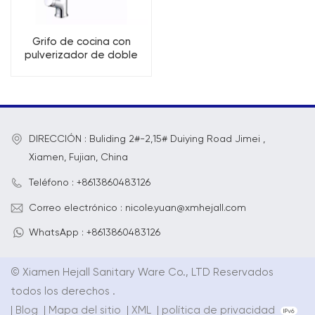
Grifo de cocina con
pulverizador de doble
hoja multifuncional de 3
funciones
DIRECCIÓN : Buliding 2#-2,15# Duiying Road Jimei ,
Xiamen, Fujian, China
Teléfono : +8613860483126
Correo electrónico : nicole.yuan@xmhejall.com
WhatsApp : +8613860483126
© Xiamen Hejall Sanitary Ware Co., LTD Reservados
todos los derechos .
|
Blog
|
Mapa del sitio
|
XML
|
política de privacidad