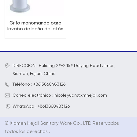
Grifo monomando para
lavabo de baño de latón
moderno
DIRECCIÓN : Buliding 2#-2,15# Duiying Road Jimei ,
Xiamen, Fujian, China
Teléfono : +8613860483126
Correo electrónico : nicole.yuan@xmhejall.com
WhatsApp : +8613860483126
© Xiamen Hejall Sanitary Ware Co., LTD Reservados
todos los derechos .