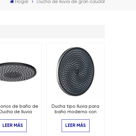
Hogar
Ducha de lluvia de gran caudal
orios de baño de
Ducha tipo lluvia para
Ducha de lluvia
baño moderno con
donda moderna
placa frontal grande de
10"
LEER MÁS
LEER MÁS