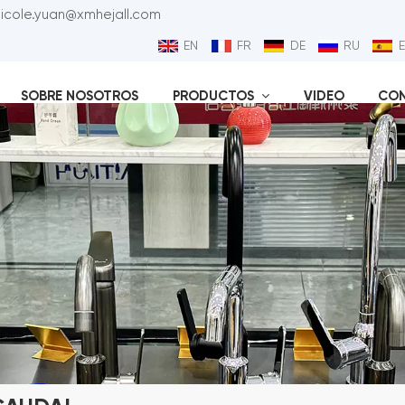
nicole.yuan@xmhejall.com
EN
FR
DE
RU
SOBRE NOSOTROS
PRODUCTOS
VIDEO
CO
Válvu