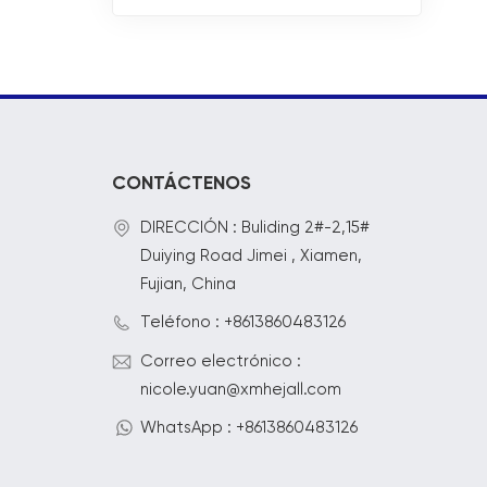
cascada
CONTÁCTENOS
DIRECCIÓN : Buliding 2#-2,15#
Duiying Road Jimei , Xiamen,
Fujian, China
Teléfono : +8613860483126
Correo electrónico :
nicole.yuan@xmhejall.com
WhatsApp : +8613860483126