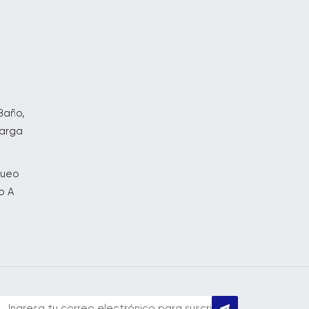
o
Baño,
carga
queo
o A