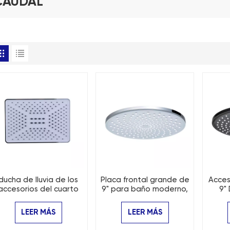
CAUDAL
ducha de lluvia de los
Placa frontal grande de
Acces
accesorios del cuarto
9" para baño moderno,
9" 
de baño de
ducha de lluvia redonda
re
190mm*280m m
LEER MÁS
LEER MÁS
Rectangle