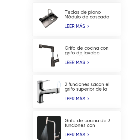
Teclas de piano
Módulo de cascada
de lluvia voladora
Fregadero de cocina
LEER MÁS
con
nanorrevestimiento
Grifo de cocina con
grifo de lavabo
ajustable en altura
extraíble con 2
LEER MÁS
funciones
2 funciones sacan el
grifo superior de la
cocina del grifo del
lavabo del lavado de
LEER MÁS
la boca
Grifo de cocina de 3
funciones con
indicador de
temperatura y
LEER MÁS
rociador de aspas en