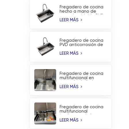
Fregadero de cocina
hecho a mano de
acero inoxidable PVD
sin revestimiento
LEER MÁS
Fregadero de cocina
PVD anticorrosión de
acero inoxidable
hecho a mano de
LEER MÁS
moda
Fregadero de cocina
multifuncional en
cascada de lluvia
voladora de acero
LEER MÁS
inoxidable cepillado
Fregadero de cocina
multifuncional
inteligente de la
estación de trabajo
LEER MÁS
de la cascada de la
lluvia del vuelo de PVD