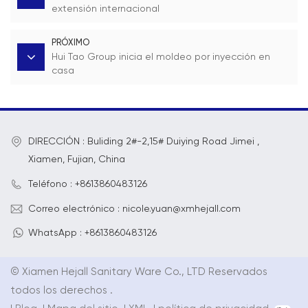
extensión internacional
PRÓXIMO
Hui Tao Group inicia el moldeo por inyección en
casa
DIRECCIÓN : Buliding 2#-2,15# Duiying Road Jimei ,
Xiamen, Fujian, China
Teléfono : +8613860483126
Correo electrónico : nicole.yuan@xmhejall.com
WhatsApp : +8613860483126
© Xiamen Hejall Sanitary Ware Co., LTD Reservados
todos los derechos .