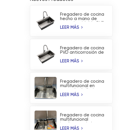
Fregadero de cocina
hecho a mano de
acero inoxidable PVD
sin revestimiento
LEER MÁS
Fregadero de cocina
PVD anticorrosión de
acero inoxidable
hecho a mano de
LEER MÁS
moda
Fregadero de cocina
multifuncional en
cascada de lluvia
voladora de acero
LEER MÁS
inoxidable cepillado
Fregadero de cocina
multifuncional
inteligente de la
estación de trabajo
LEER MÁS