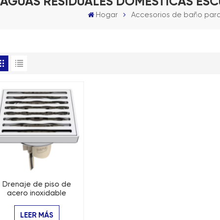
 AGUAS RESIDUALES DOMÉSTICAS ES
Hogar
Accesorios de baño para
Drenaje de piso de
acero inoxidable
ntiolor con trampa de
rejilla cuadrada
LEER MÁS