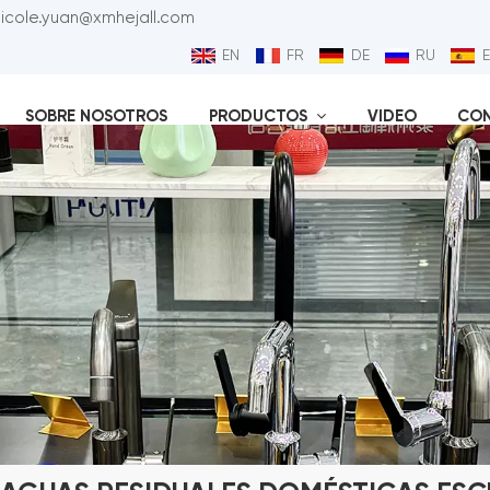
nicole.yuan@xmhejall.com
EN
FR
DE
RU
SOBRE NOSOTROS
PRODUCTOS
VIDEO
CO
Válvu