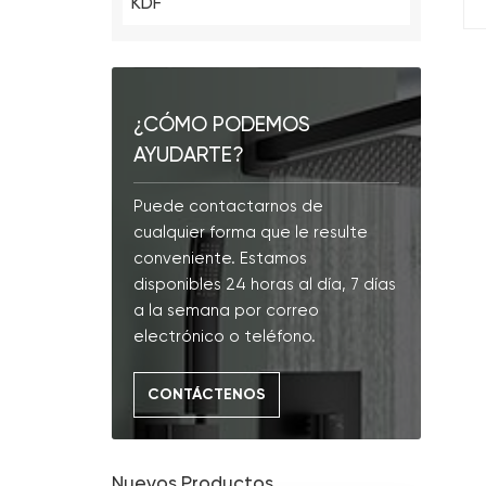
KDF
¿CÓMO PODEMOS
AYUDARTE?
Puede contactarnos de
cualquier forma que le resulte
conveniente. Estamos
disponibles 24 horas al día, 7 días
a la semana por correo
electrónico o teléfono.
CONTÁCTENOS
Nuevos Productos