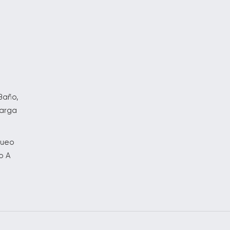
s
o
Baño,
carga
queo
o A