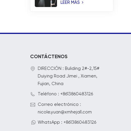
temperatura y
LEER MÁS
rociador de aspas en
cascada
CONTÁCTENOS
DIRECCIÓN : Buliding 2#-2,15#
Duiying Road Jimei , Xiamen,
Fujian, China
Teléfono : +8613860483126
Correo electrónico :
nicole.yuan@xmhejall.com
WhatsApp : +8613860483126