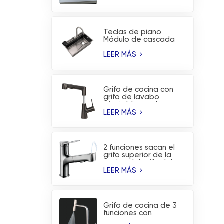
de la cascada de la
lluvia del vuelo de PVD
Teclas de piano
Módulo de cascada
de lluvia voladora
Fregadero de cocina
LEER MÁS
con
nanorrevestimiento
Grifo de cocina con
grifo de lavabo
ajustable en altura
extraíble con 2
LEER MÁS
funciones
2 funciones sacan el
grifo superior de la
cocina del grifo del
lavabo del lavado de
LEER MÁS
la boca
Grifo de cocina de 3
funciones con
indicador de