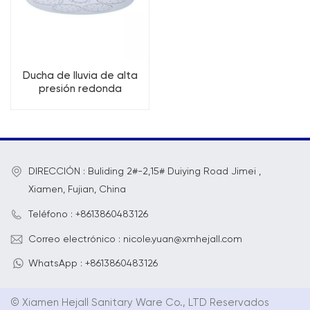
Ducha de lluvia de alta
presión redonda
moderna con placa
frontal grande de 9"
DIRECCIÓN : Buliding 2#-2,15# Duiying Road Jimei ,
Xiamen, Fujian, China
Teléfono : +8613860483126
Correo electrónico : nicole.yuan@xmhejall.com
WhatsApp : +8613860483126
© Xiamen Hejall Sanitary Ware Co., LTD Reservados